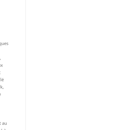
iques
,
ux
t
lé
k,
e
t au