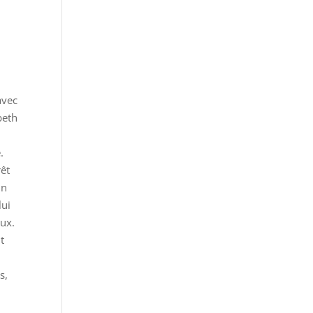
avec
beth
.
rêt
un
lui
ux.
t
s,