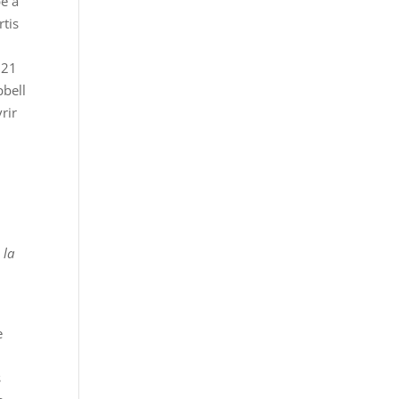
é à
rtis
021
pbell
rir
 la
e
s