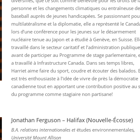
diversifiés, que ce soit comme bénévole pour les droits de l
personne et les changements climatiques ou entraîneuse d
baseball auprès de jeunes handicapées. Se passionnant pou
multilatéralisme et la diplomatie, elle a représenté le Canad
lors d’une conférence pour les jeunes sur le désarmement
nucléaire tenue au Japon et a étudié à Genève, en Suisse. Ell
travaillé dans le secteur caritatif et l’administration publique
avant de participer au Programme de stage parlementaire, e
a travaillé à Infrastructure Canada. Dans ses temps libres,
Harriet aime faire du sport, coudre et écouter des balados. E
est très enthousiaste à l’idée de vivre de près la démocratie
canadienne tout en apportant une contribution positive au 
du programme comme stagiaire non partisane!
Jonathan Ferguson – Halifax (Nouvelle-Écosse)
B.A. relations internationales et
études environnementales
,
Université Mount Allison