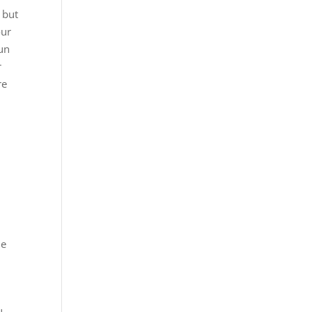
 but
our
 un
r
re
ie