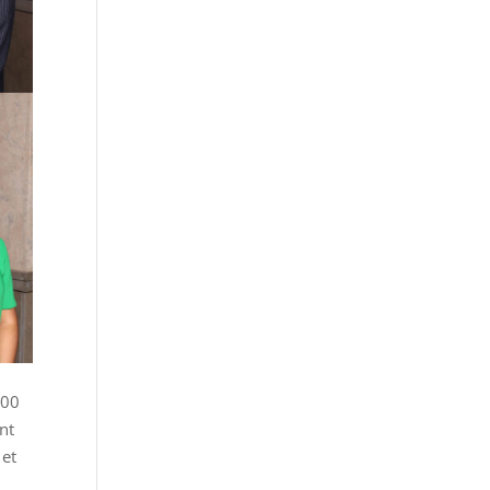
500
nt
 et