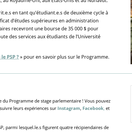
es, au Royaume-Uni, aux États-Unis et au Nunavut.
it.e.s en tant qu’étudiant.e.s de deuxième cycle à
ificat d’études supérieures en administration
iaires recevront une bourse de 35 000 $ pour
ute des services aux étudiants de l’Université
 le PSP ?
» pour en savoir plus sur le Programme.
orte du Programme de stage parlementaire ! Vous pouvez
 suivre leurs expériences sur
Instagram
,
F
acebook
,
et
P, parmi lesquel.le.s figurent quatre récipiendaires de